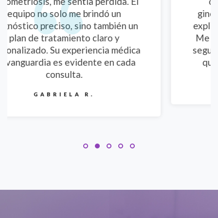
El
opciones anticonceptivas. La
ginecóloga se tomó el tiempo para
un
explicarlo todo con calma, sin juicios.
Me sentí completamente cómoda y
ca
segura. Definitivamente, es la clínica
a
que necesitaba para mi cuidado.
ANDREA P.