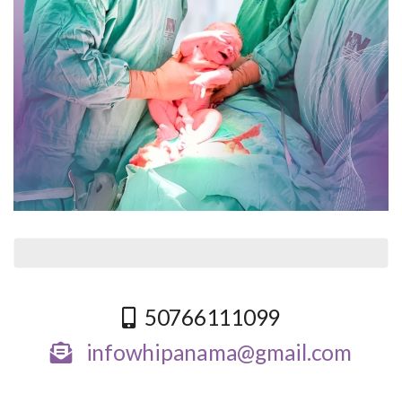
50766111099
infowhipanama@gmail.com