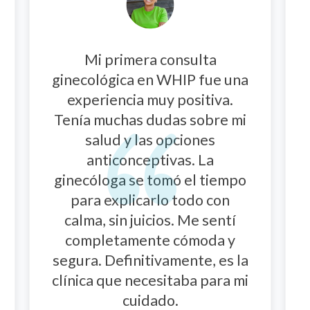
Necesitaba un ginecólogo
obstetra para mi primer
embarazo, y el Dr. Gordón
superó todas mis
expectativas. Su manejo del
ultrasonido avanzado fue
clave para mi tranquilidad y
para llevar un control
prenatal tan completo. Sentí
su apoyo y guía en cada
consulta. ¡Gracias a todo el
equipo por cuidar de mí y de
mi bebé!