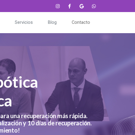
Servicios
Blog
Contacto
bótica
ca
ara una recuperación más rápida.
alización y 10 días de recuperación.
imiento!