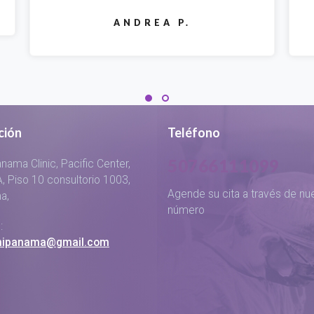
LAURA G.
ción
Teléfono
50766111099
nama Clinic, Pacific Center,
A, Piso 10 consultorio 1003,
Agende su cita a través de nu
a,
número
:
hipanama@gmail.com