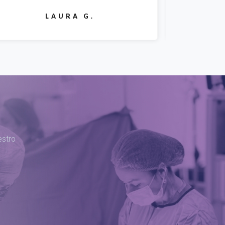
SOFIA M.
estro