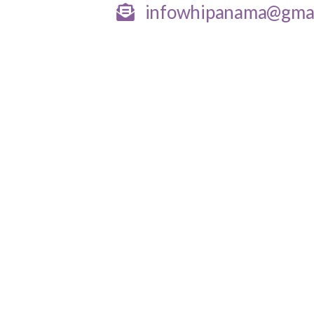
infowhipanama@gmai