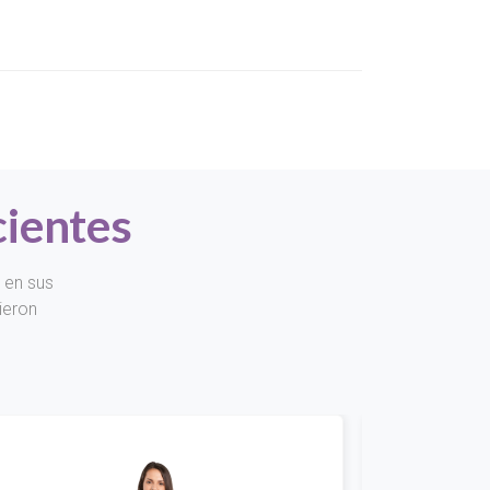
cientes
 en sus
ieron