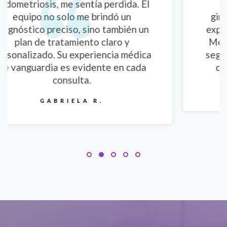
 El
opciones anticonceptivas. La
ginecóloga se tomó el tiempo para
 un
explicarlo todo con calma, sin juicios.
Me sentí completamente cómoda y
ica
segura. Definitivamente, es la clínica
da
que necesitaba para mi cuidado.
ANDREA P.