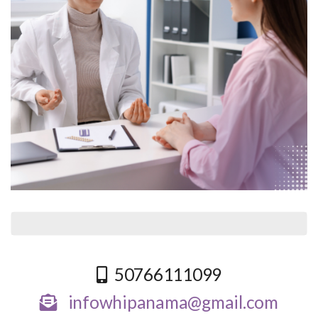
50766111099
infowhipanama@gmail.com